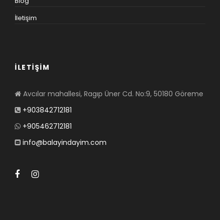
Blog
İletişim
İLETİŞİM
Avcılar mahallesi, Ragıp Üner Cd. No:9, 50180 Göreme
+903842712181
+905462712181
info@balayindayim.com