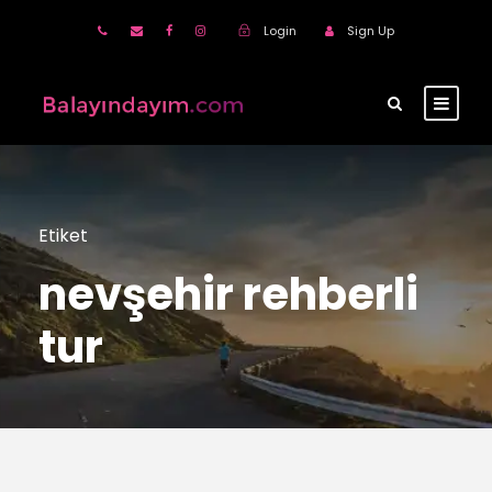
Login
Sign Up
Etiket
nevşehir rehberli
tur