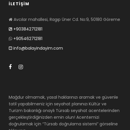
İLETİŞİM
Avcılar mahallesi, Ragıp Üner Cd. No:9, 50180 Göreme
+903842712181
+905462712181
info@balayindayim.com
Mağdur olmamak, yasal haklarınızı aramak ve güvenle
tatil yapabilmeniz için seyahat planınızı Kültür ve
Turizm bakanlığı onaylı Türsab seyahat acentelerinden
gerçekleştirdiğinizden emin olun! Acentemizi
doğrulamak için “Türsab doğrulama sistemi” görseline