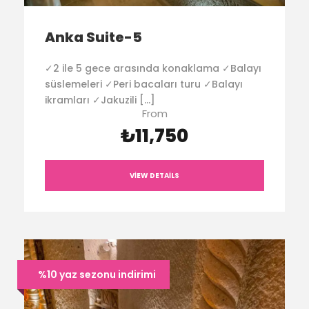
Anka Suite-5
✓2 ile 5 gece arasında konaklama ✓Balayı
süslemeleri ✓Peri bacaları turu ✓Balayı
ikramları ✓Jakuzili […]
From
₺11,750
VIEW DETAILS
%10 yaz sezonu indirimi