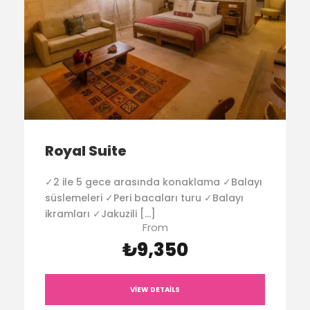
Royal Suite
✓2 ile 5 gece arasında konaklama ✓Balayı
süslemeleri ✓Peri bacaları turu ✓Balayı
ikramları ✓Jakuzili […]
From
₺9,350
VIEW DETAILS