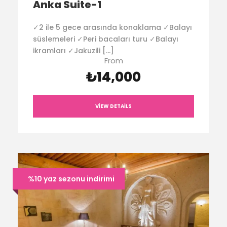
Anka Suite-1
✓2 ile 5 gece arasında konaklama ✓Balayı
süslemeleri ✓Peri bacaları turu ✓Balayı
ikramları ✓Jakuzili […]
From
₺14,000
VIEW DETAILS
%10 yaz sezonu indirimi