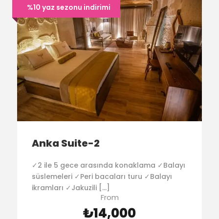
%10 yaz sezonu indirimi
Anka Suite-2
✓2 ile 5 gece arasında konaklama ✓Balayı
süslemeleri ✓Peri bacaları turu ✓Balayı
ikramları ✓Jakuzili […]
From
₺14,000