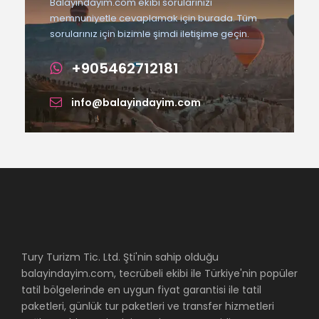
Balayındayım.com ekibi sorularınızı
memnuniyetle cevaplamak için burada. Tüm
sorularınız için bizimle şimdi iletişime geçin.
+905462712181
info@balayindayim.com
Tury Turizm Tic. Ltd. Şti'nin sahip olduğu
balayindayim.com, tecrübeli ekibi ile Türkiye'nin popüler
tatil bölgelerinde en uygun fiyat garantisi ile tatil
paketleri, günlük tur paketleri ve transfer hizmetleri