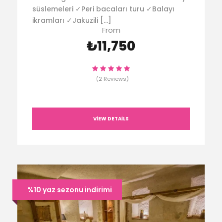
süslemeleri ✓Peri bacaları turu ✓Balayı
ikramları ✓Jakuzili […]
From
₺11,750
(2 Reviews)
VIEW DETAILS
%10 yaz sezonu indirimi