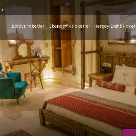
om
Balayı Paketleri
Ekonomik Paketler
Herşey Dahil Paket