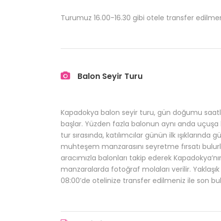
Turumuz 16.00-16.30 gibi otele transfer edilmen
Balon Seyir Turu
Kapadokya balon seyir turu, gün doğumu saatler
başlar. Yüzden fazla balonun aynı anda uçuşa 
tur sırasında, katılımcılar günün ilk ışıklarınd
muhteşem manzarasını seyretme fırsatı bulurla
aracımızla balonları takip ederek Kapadokya’n
manzaralarda fotoğraf molaları verilir. Yaklaş
08:00’de otelinize transfer edilmeniz ile son bul