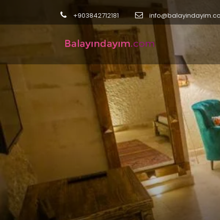
+903842712181
info@balayindayim.c