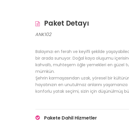
Paket Detayı
ANK102
Balayınızı en ferah ve keyifli şekilde yaşayabile
bir arada sunuyor. Doğal kaya oluşumu içerisine 
kahvaltı, muhteşem öğle yemekleri en güzel turla
mümkün.
Şehrin karmaşasından uzak, yöresel bir kültürü
hayatınızın en unutulmaz anlarını yaşamanıza o
konforlu yatak seçimi, sizin için düşünülmüş büt
Pakete Dahil Hizmetler