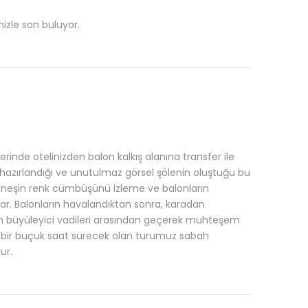
izle son buluyor.
inde otelinizden balon kalkış alanına transfer ile
hazırlandığı ve unutulmaz görsel şölenin oluştuğu bu
a güneşin renk cümbüşünü izleme ve balonların
r. Balonların havalandıktan sonra, karadan
ın büyüleyici vadileri arasından geçerek muhteşem
ık bir buçuk saat sürecek olan turumuz sabah
ur.