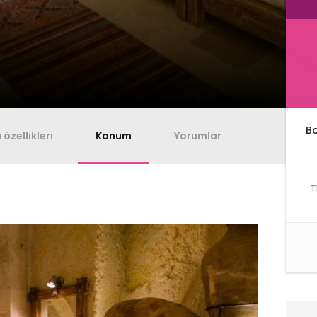
B
özellikleri
Konum
Yorumlar
T