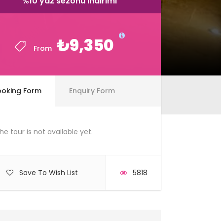
%10 yaz sezonu indirimi
%10 yaz sezonu indirimi
₺9,350
₺9,350
From
From
ooking Form
Enquiry Form
he tour is not available yet.
Save To Wish List
5818