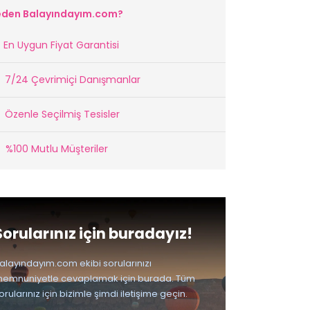
den Balayındayım.com?
En Uygun Fiyat Garantisi
7/24 Çevrimiçi Danışmanlar
Özenle Seçilmiş Tesisler
%100 Mutlu Müşteriler
Sorularınız için buradayız!
alayındayım.com ekibi sorularınızı
emnuniyetle cevaplamak için burada. Tüm
orularınız için bizimle şimdi iletişime geçin.