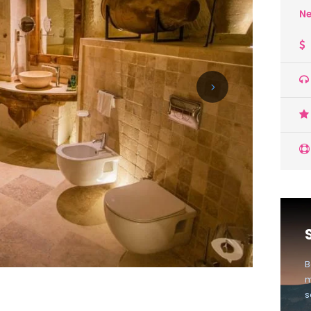
Ne
B
m
s