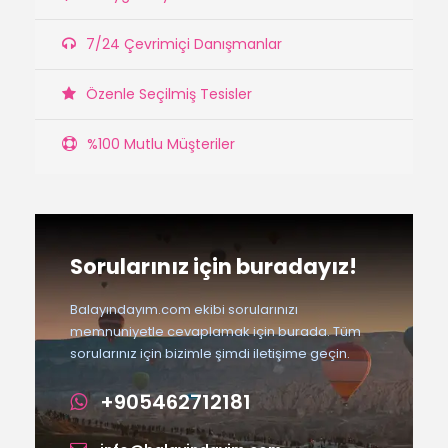
7/24 Çevrimiçi Danışmanlar
Özenle Seçilmiş Tesisler
%100 Mutlu Müşteriler
Sorularınız için buradayız!
Balayındayım.com ekibi sorularınızı
memnuniyetle cevaplamak için burada. Tüm
sorularınız için bizimle şimdi iletişime geçin.
+905462712181