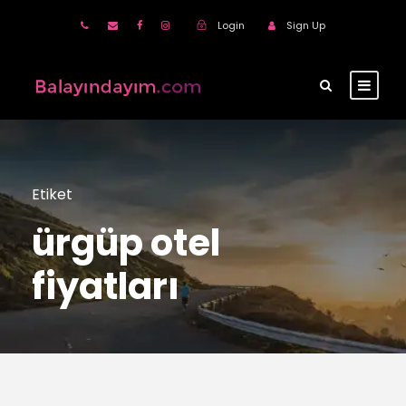
Login
Sign Up
Etiket
ürgüp otel
fiyatları