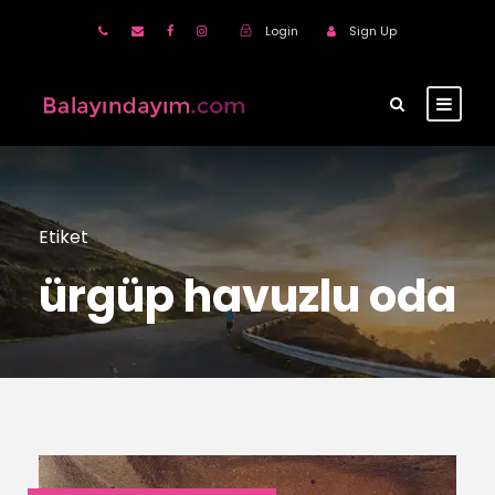
Login
Sign Up
Etiket
ürgüp havuzlu oda