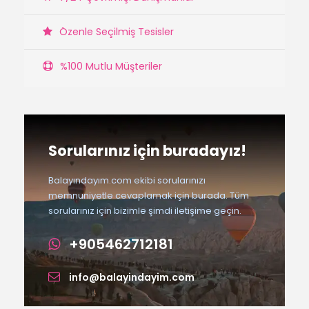
Özenle Seçilmiş Tesisler
%100 Mutlu Müşteriler
Sorularınız için buradayız!
Balayındayım.com ekibi sorularınızı
memnuniyetle cevaplamak için burada. Tüm
sorularınız için bizimle şimdi iletişime geçin.
+905462712181
info@balayindayim.com