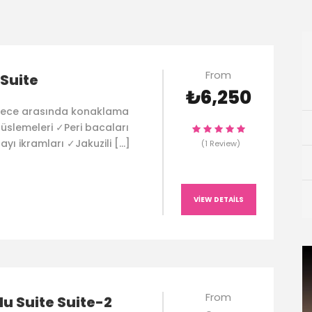
From
Suite
₺6,250
 gece arasında konaklama
üslemeleri ✓Peri bacaları
ayı ikramları ✓Jakuzili […]
(1 Review)
VIEW DETAILS
From
u Suite Suite-2