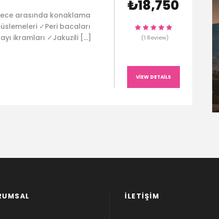
₺18,750
 gece arasında konaklama
üslemeleri ✓Peri bacaları
ayı ikramları ✓Jakuzili […]
(1 Review)
VIEW DETAILS
RUMSAL
İLETİŞİM