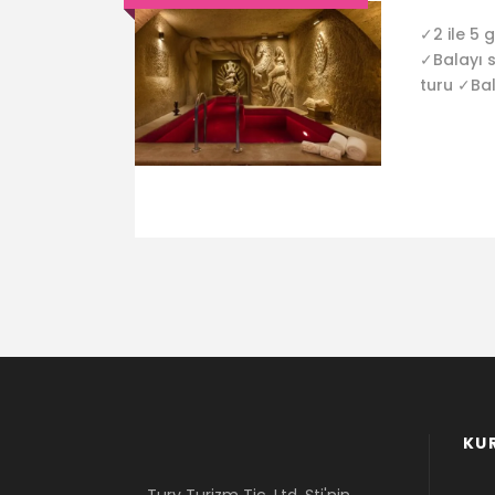
✓2 ile 5
✓Balayı s
turu ✓Bal
KU