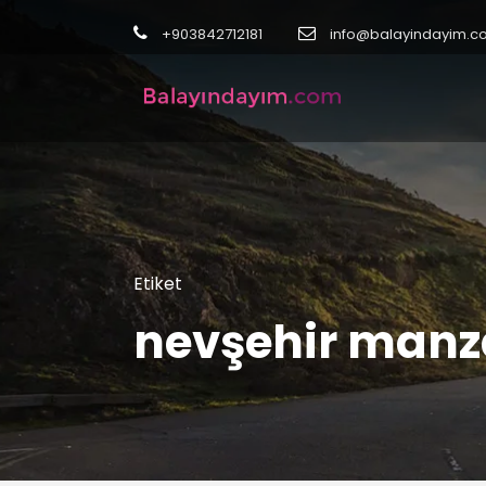
+903842712181
info@balayindayim.c
Etiket
nevşehir manzar