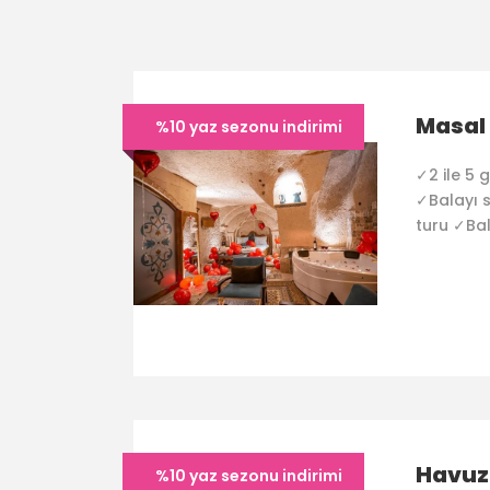
Masal 
%10 yaz sezonu indirimi
✓2 ile 5
✓Balayı s
turu ✓Bal
Havuzl
%10 yaz sezonu indirimi