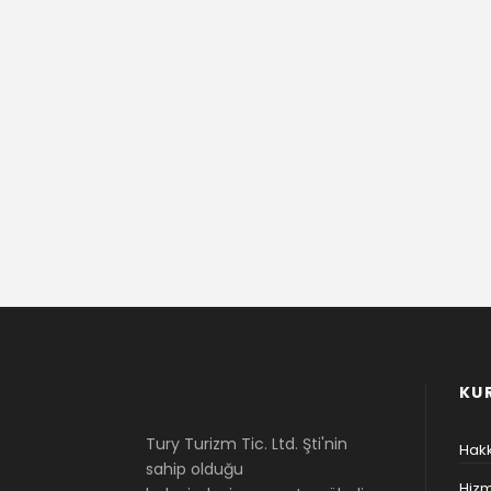
KU
Tury Turizm Tic. Ltd. Şti'nin
Hak
sahip olduğu
Hizm