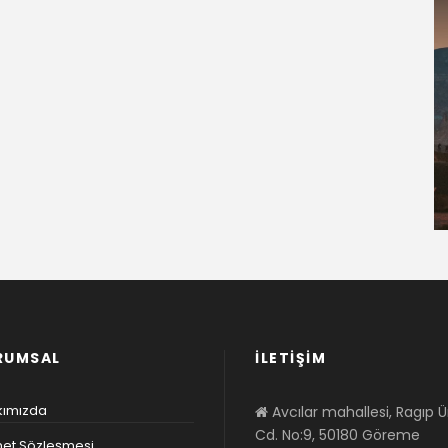
RUMSAL
İLETİŞİM
kımızda
Avcılar mahallesi, Ragıp 
Cd. No:9, 50180 Göreme
et Sözleşmesi