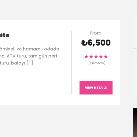
From
ite
₺6,500
 şömineli ve hamamlı odada
a, ATV turu, tam gün peri
turu, balayı […]
(1 Review)
VIEW DETAILS