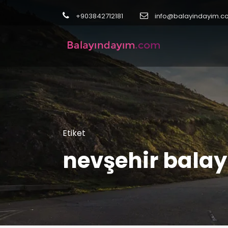
+903842712181
info@balayindayim.c
Etiket
nevşehir balay