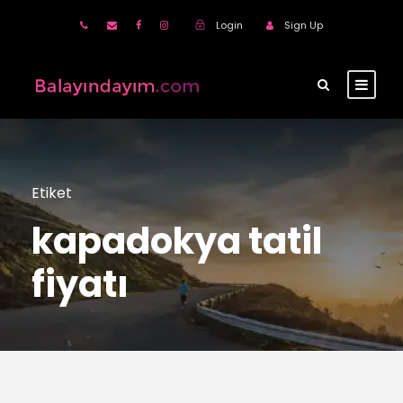
Login
Sign Up
Etiket
kapadokya tatil
fiyatı