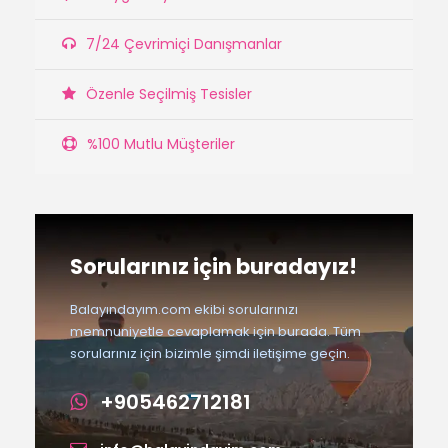
7/24 Çevrimiçi Danışmanlar
Özenle Seçilmiş Tesisler
%100 Mutlu Müşteriler
Sorularınız için buradayız!
Balayındayım.com ekibi sorularınızı
memnuniyetle cevaplamak için burada. Tüm
sorularınız için bizimle şimdi iletişime geçin.
+905462712181