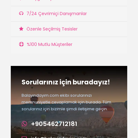
7/24 Çevrimiçi Danışmanlar
Özenle Seçilmiş Tesisler
%100 Mutlu Müşteriler
Sorularınız için buradayız!
Balayındayım.com ekibi sorularınızı
memnuniyetle cevaplamak için burada. Tüm
sorularınız için bizimle şimdi iletişime geçin.
+905462712181