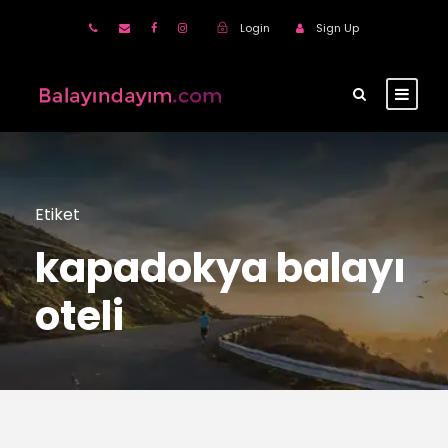
Login
Sign Up
Etiket
kapadokya balayı
oteli