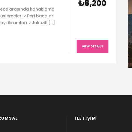
₺8,200
 gece arasında konaklama
üslemeleri ✓Peri bacaları
ayı ikramları ✓Jakuzili […]
VIEW DETAILS
RUMSAL
İLETİŞİM