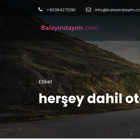
+903842712181
info@balayindayim.c
Etiket
herşey dahil o