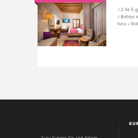
✓2 ile 5
✓Balayı s
turu ✓Bal
KU