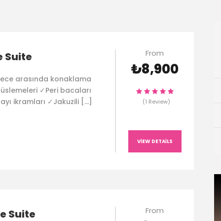
From
 Suite
₺8,900
 gece arasında konaklama
üslemeleri ✓Peri bacaları
ayı ikramları ✓Jakuzili […]
(1 Review)
VIEW DETAILS
From
e Suite