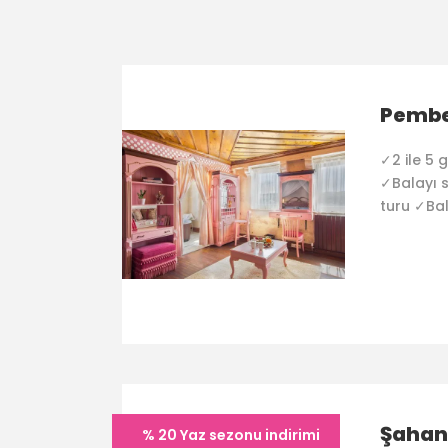
Pembe
✓2 ile 5
✓Balayı s
turu ✓Bal
Şahan
% 20 Yaz sezonu indirimi