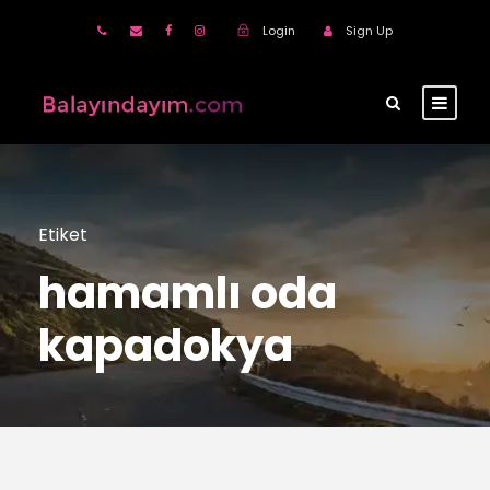
Login
Sign Up
Etiket
hamamlı oda
kapadokya