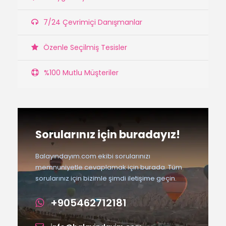
7/24 Çevrimiçi Danışmanlar
Özenle Seçilmiş Tesisler
%100 Mutlu Müşteriler
Sorularınız için buradayız!
Balayındayım.com ekibi sorularınızı
memnuniyetle cevaplamak için burada. Tüm
sorularınız için bizimle şimdi iletişime geçin.
+905462712181