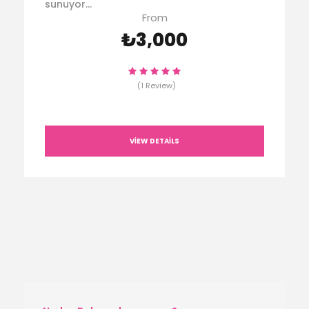
sunuyor...
From
₺3,000
(1 Review)
VIEW DETAILS