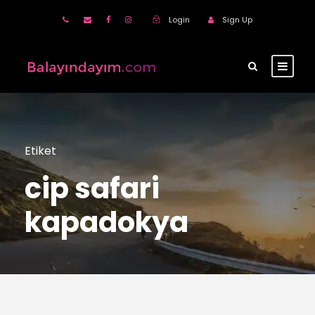
Login
Sign Up
Etiket
cip safari
kapadokya