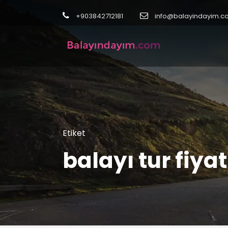
+903842712181
info@balayindayim.c
Etiket
balayı tur fiya