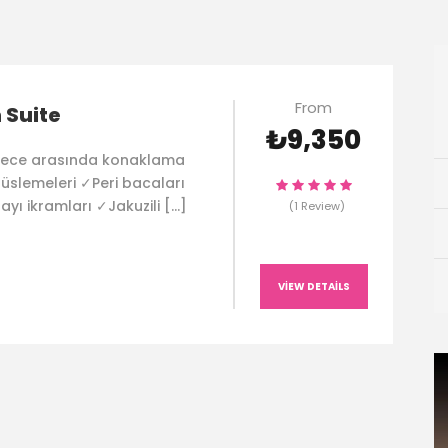
From
 Suite
₺9,350
 gece arasında konaklama
üslemeleri ✓Peri bacaları
ayı ikramları ✓Jakuzili […]
(1 Review)
VIEW DETAILS