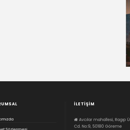
RUMSAL
İLETİŞİM
kımızda
Avcılar mahallesi, Ragıp 
Cd. No:9, 50180 Göreme
et Sözleşmesi