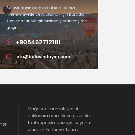
Balayındayım.com ekibi sorularınızı
memnuniyetle cevaplamak için burada.
Tüm sorularınız için bizimle şimdi iletişime
geçin.
+905462712181
info@balayindayim.com
Mağdur olmamak, yasal
haklarınızı aramak ve güvenle
tatil yapabilmeniz için seyahat
Üner
planınızı Kültür ve Turizm