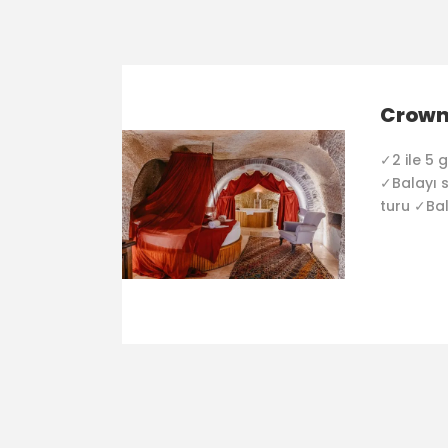
Crown
✓2 ile 5
✓Balayı s
turu ✓Bal