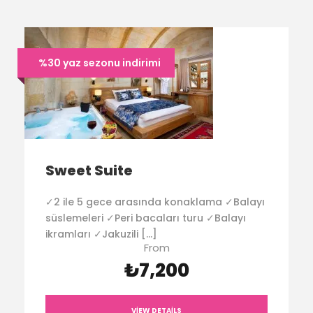
%30 yaz sezonu indirimi
Sweet Suite
✓2 ile 5 gece arasında konaklama ✓Balayı
süslemeleri ✓Peri bacaları turu ✓Balayı
ikramları ✓Jakuzili […]
From
₺7,200
VIEW DETAILS