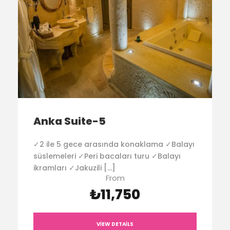
Anka Suite-5
✓2 ile 5 gece arasında konaklama ✓Balayı
süslemeleri ✓Peri bacaları turu ✓Balayı
ikramları ✓Jakuzili […]
From
₺11,750
VIEW DETAILS