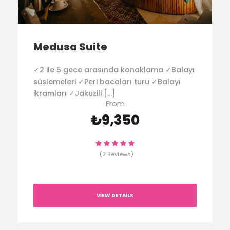
Medusa Suite
✓2 ile 5 gece arasında konaklama ✓Balayı
süslemeleri ✓Peri bacaları turu ✓Balayı
ikramları ✓Jakuzili […]
From
₺9,350
(2 Reviews)
VIEW DETAILS