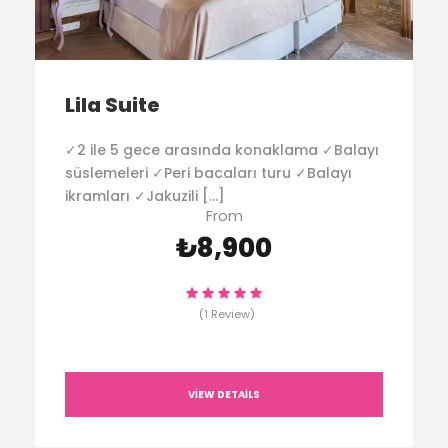
Lila Suite
✓2 ile 5 gece arasında konaklama ✓Balayı
süslemeleri ✓Peri bacaları turu ✓Balayı
ikramları ✓Jakuzili […]
From
₺8,900
(1 Review)
VIEW DETAILS