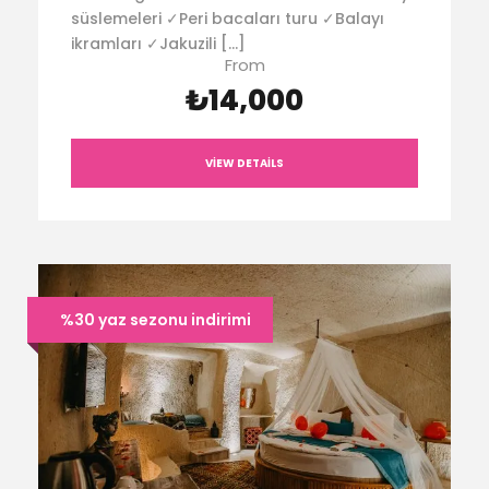
süslemeleri ✓Peri bacaları turu ✓Balayı
ikramları ✓Jakuzili […]
From
₺14,000
VIEW DETAILS
%30 yaz sezonu indirimi