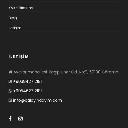
KVKK Bildirimi
Blog
İletişim
İLETİŞİM
Avcılar mahallesi, Ragıp Üner Cd. No:9, 50180 Göreme
+903842712181
+905462712181
info@balayindayim.com