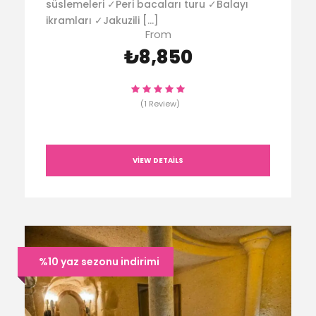
süslemeleri ✓Peri bacaları turu ✓Balayı
ikramları ✓Jakuzili […]
From
₺8,850
(1 Review)
VIEW DETAILS
%10 yaz sezonu indirimi