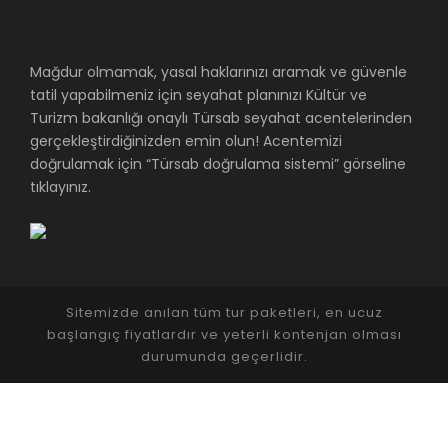
Mağdur olmamak, yasal haklarınızı aramak ve güvenle
tatil yapabilmeniz için seyahat planınızı Kültür ve
Turizm bakanlığı onaylı Türsab seyahat acentelerinden
gerçekleştirdiğinizden emin olun! Acentemizi
doğrulamak için “Türsab doğrulama sistemi” görseline
tıklayınız.
Sitemizde anılan tüm tur paketleri, en ucuz
başlangıç fiyatlardır ve yeterli kontenjan olması
durumunda geçerlidir.