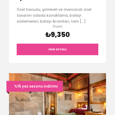
Özel havuzlu, şömineli ve manzaralı özel
tasarım odada konaklama, balayı
süslemeleri, balayı ikramları, tam […]
From
₺9,350
VIEW DETAILS
%15 yaz sezonu indirimi