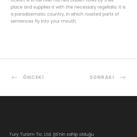
ocean. A small river named Duden flows by their
place and supplies it with the necessary regelialia. It is
a paradisematic country, in which roasted parts of
sentences fly into your mouth.
ÖNCEKI
SONRAKI
Tury Turizm Tic. Ltd. Şti'nin sahip olduğu