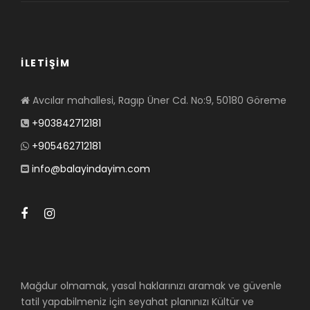
İLETİŞİM
Avcılar mahallesi, Ragıp Üner Cd. No:9, 50180 Göreme
+903842712181
+905462712181
info@balayindayim.com
Mağdur olmamak, yasal haklarınızı aramak ve güvenle
tatil yapabilmeniz için seyahat planınızı Kültür ve