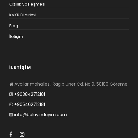
Gizlilik Sözleşmesi
KVKK Bildirimi
Blog
İletişim
İLETİŞİM
Avcılar mahallesi, Ragıp Üner Cd. No:9, 50180 Göreme
+903842712181
+905462712181
info@balayindayim.com